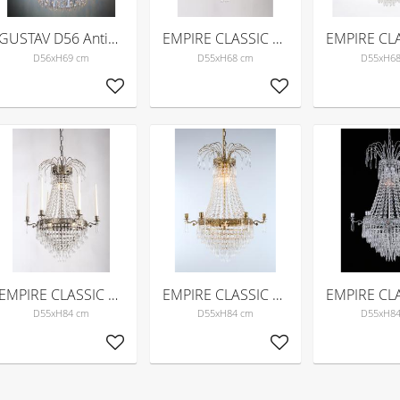
GUSTAV D56 Antikmässing
EMPIRE CLASSIC 6-arm Mellan Antikmässing
D56xH69 cm
D55xH68 cm
D55xH6
Lägg till i favoriter
Lägg till i favoriter
EMPIRE CLASSIC NY 6-arm Mellan Antikmässing
EMPIRE CLASSIC NY 6-arm Mellan Borstad-mässing
D55xH84 cm
D55xH84 cm
D55xH8
Lägg till i favoriter
Lägg till i favoriter