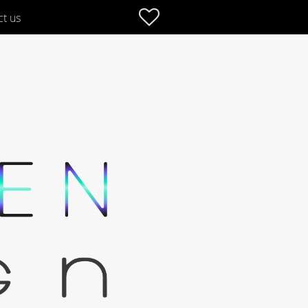
Favoriter
ct us