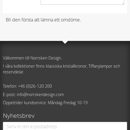
Bli den första att lämna ett omdöme.
Välkommen till Norrsken Design.
I våra kollektioner finns klassiska kristallkronor, Tiffanylampor och
reservdelar.
Telefon: +46 (0)26-120 200
E-post: info@norrskendesign.com
Öppettider kundservice: Måndag-Fredag 10-19
Nyhetsbrev