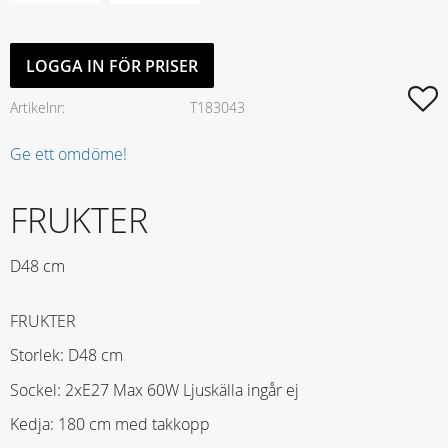
LOGGA IN FÖR PRISER
L
Artikelnr
T183043
Ge ett omdöme!
FRUKTER
D48 cm
FRUKTER
Storlek: D48 cm
Sockel: 2xE27 Max 60W Ljuskälla ingår ej
Kedja: 180 cm med takkopp