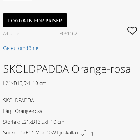
LOGGA IN FÖR PRISER
L
Artikelnr
B061162
Ge ett omdöme!
SKÖLDPADDA Orange-rosa
L21xB13,5xH10 cm
SKÖLDPADDA
Färg: Orange-rosa
Storlek: L21xB13,5xH10 cm
Sockel: 1xE14 Max 40W Ljuskälla ingår ej