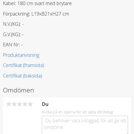
Kabel: 180 cm svart med brytare
Förpackning: L19xB21xH27 cm
N.V.(KG): -
G.V.(KG): -
EAN Nr: -
Produktanvisning
Certifikat (framsida)
Certifikat (baksida)
Omdömen
Du
Klicka på en stjärna för att sätta ditt betyg