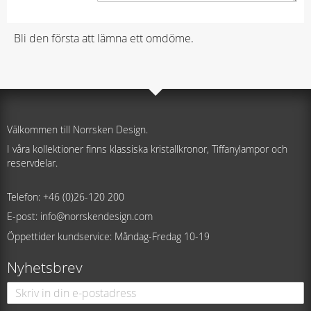
Bli den första att lämna ett omdöme.
Välkommen till Norrsken Design.
I våra kollektioner finns klassiska kristallkronor, Tiffanylampor och
reservdelar.
Telefon: +46 (0)26-120 200
E-post: info@norrskendesign.com
Öppettider kundservice: Måndag-Fredag 10-19
Nyhetsbrev