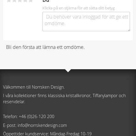
Du
Klicka på en stjärna för att sätta ditt betyg
Bli den första att lämna ett omdöme.
Välkommen till Norrsken Design.
I våra kollektioner finns klassiska kristallkronor, Tiffanylampor och
reservdelar.
Telefon: +46 (0)26-120 200
E-post: info@norrskendesign.com
Öppettider kundservice: Måndag-Fredag 10-19