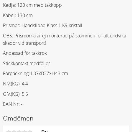
Kedja: 120 cm med takkopp
Kabel: 130 cm
Prismor: Handslipad Klass 1 K9 kristall
OBS: Prismorna är ej monterad på stommen för att undvika
skador vid transport!
Anpassad för takkrok
Stickkontakt medföljer
Förpackning: L37xB37xH43 cm
N.V.(KG): 4,4
G.V.(KG): 5,5
EAN Nr: -
Omdömen