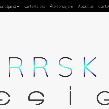
undtjänst
Kontakta oss
Återförsäljare
About us
Conta