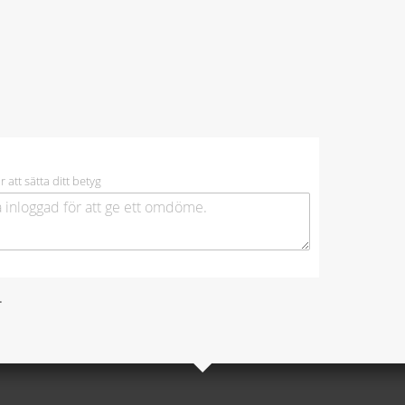
r att sätta ditt betyg
.