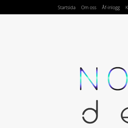
Startsida
Om oss
Åf-inlogg
K