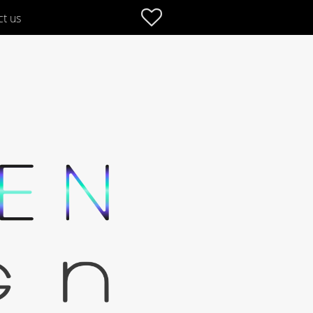
Favoriter
ct us