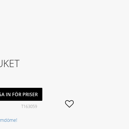
UKET
A IN FÖR PRISER
Lägg till i favoriter
T163059
 omdöme!