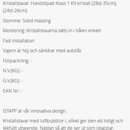
Kristallstavar: Handslipad Klass 1 K9 kristall (28st-35cm),
(24st-26cm)
Stomme: Solid mässing
Montering: Kristallstavarna sätts in i hålen enkelt
Fast installation
Vajern är höj och sänkbar med autolås
Förpackning: -
N.V.(KG): -
G.V.(KG): -
EAN Nr: -
ISTAPP är vår innovativa design.
Kristallstavar med luftbubblor i, vilket ger den ett livligt och
lekfullt utseende. Nästan så att de ser ut som istappar.