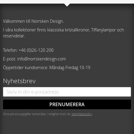
Välkommen till Norrsken Design.
I våra kollektioner finns klassiska kristallkronor, Tiffanylampor och
reservdelar.
Telefon: +46 (0)26-120 200
E-post: info@norrskendesign.com
Öppettider kundservice: Måndag-Fredag 10-19
Nyhetsbrev
PRENUMERERA
Dina personuppgifter behandlas i enlighet med vår
integritetspolicy
.