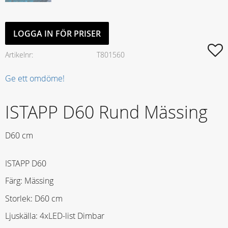
LOGGA IN FÖR PRISER
L
Artikelnr
T801560
Ge ett omdöme!
ISTAPP D60 Rund Mässing
D60 cm
ISTAPP D60
Färg: Mässing
Storlek: D60 cm
Ljuskälla: 4xLED-list Dimbar