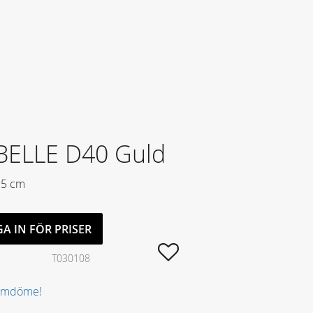
BELLE D40 Guld
5 cm
A IN FÖR PRISER
Lägg till i favoriter
T030108
 omdöme!