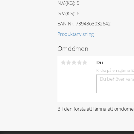
N.V.(KG): 5
G.V.(KG): 6
EAN Nr: 7394363032642
Produktanvisning
Omdömen
Du
Klicka på en stjärna fö
Bli den första att lämna ett omdöme