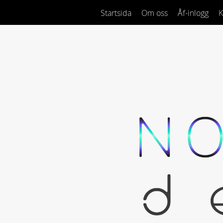
Startsida
Om oss
Åf-inlogg
K