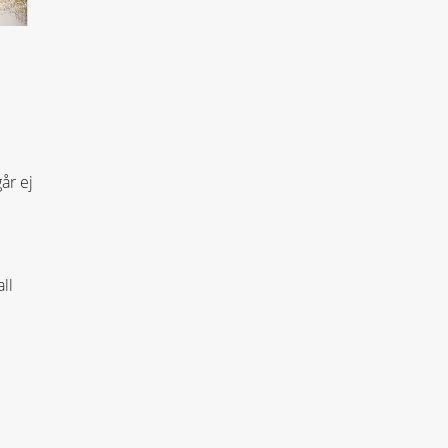
år ej
ll