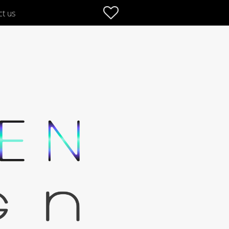
Favoriter
ct us