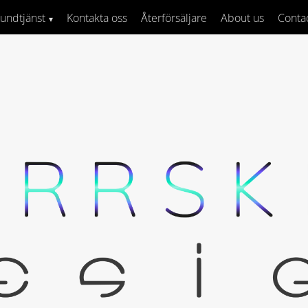
undtjänst
Kontakta oss
Återförsäljare
About us
Conta