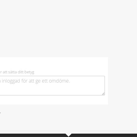
r att sätta ditt betyg
.