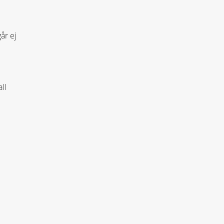
år ej
ll