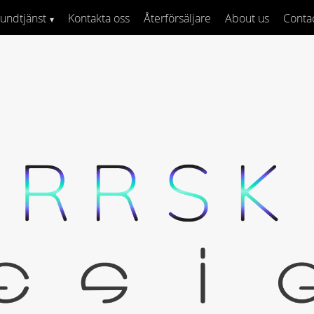
undtjänst
Kontakta oss
Återförsäljare
About us
Conta