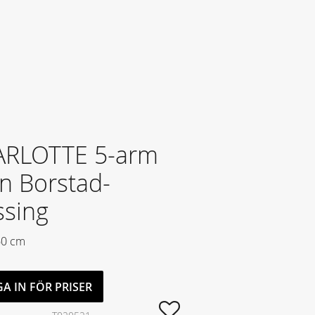
RLOTTE 5-arm
en Borstad-
sing
0 cm
A IN FÖR PRISER
Lägg till i favoriter