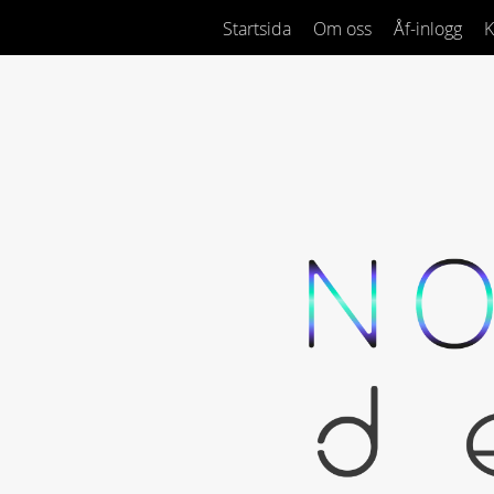
Startsida
Om oss
Åf-inlogg
K