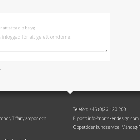
r att sätta ditt betyg
.
Telefon: +46 (0)26-120 200
lkronor, Tiffanylampor och
E-post: info@norrskendesign.com
Öppettider kundservice: Måndag-