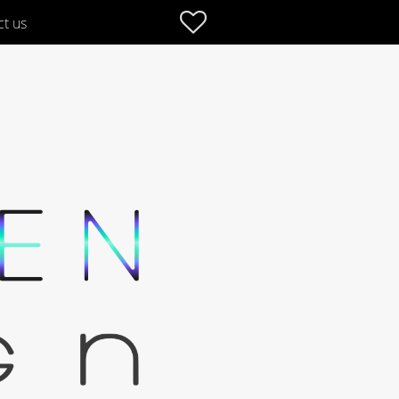
Favoriter
ct us