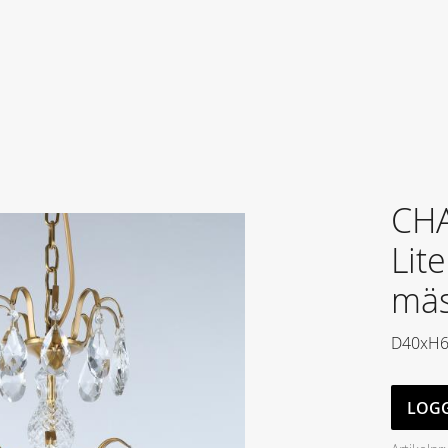
CHA
Lit
mäs
D40xH6
LOGG