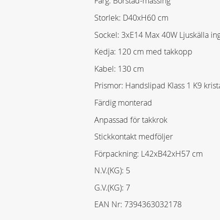
Färg: Borstad-mässing
Storlek: D40xH60 cm
Sockel: 3xE14 Max 40W Ljuskälla ing
Kedja: 120 cm med takkopp
Kabel: 130 cm
Prismor: Handslipad Klass 1 K9 krista
Färdig monterad
Anpassad för takkrok
Stickkontakt medföljer
Förpackning: L42xB42xH57 cm
N.V.(KG): 5
G.V.(KG): 7
EAN Nr: 7394363032178