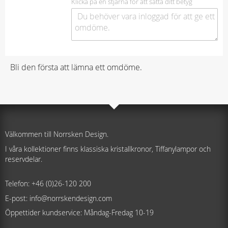
Klicka på en stjärna för att sätta ditt betyg
Bli den första att lämna ett omdöme.
Välkommen till Norrsken Design.
I våra kollektioner finns klassiska kristallkronor, Tiffanylampor och
reservdelar.
Telefon: +46 (0)26-120 200
E-post: info@norrskendesign.com
Öppettider kundservice: Måndag-Fredag 10-19