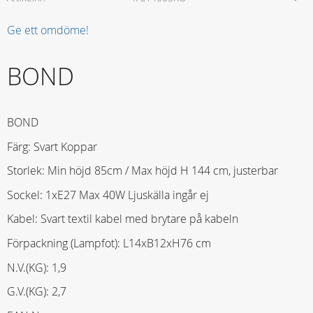
Ge ett omdöme!
BOND
BOND
Färg: Svart Koppar
Storlek: Min höjd 85cm / Max höjd H 144 cm, justerbar
Sockel: 1xE27 Max 40W Ljuskälla ingår ej
Kabel: Svart textil kabel med brytare på kabeln
Förpackning (Lampfot): L14xB12xH76 cm
N.V.(KG): 1,9
G.V.(KG): 2,7