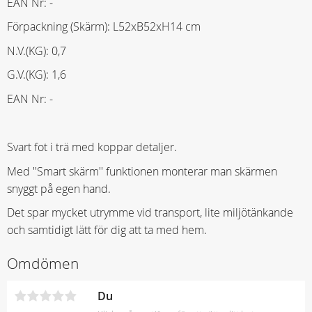
EAN Nr: -
Förpackning (Skärm): L52xB52xH14 cm
N.V.(KG): 0,7
G.V.(KG): 1,6
EAN Nr: -
Svart fot i trä med koppar detaljer.
Med ''Smart skärm'' funktionen monterar man skärmen
snyggt på egen hand.
Det spar mycket utrymme vid transport, lite miljötänkande
och samtidigt lätt för dig att ta med hem.
Omdömen
Du