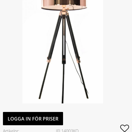
LOGGA IN FÖR PRISER
L
Artikelnr
IFL14003KO