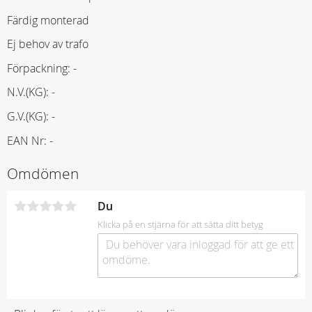
Färdig monterad
Ej behov av trafo
Förpackning: -
N.V.(KG): -
G.V.(KG): -
EAN Nr: -
Omdömen
Du
Klicka på en stjärna för att sätta ditt betyg