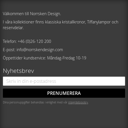
Välkommen till Norrsken Design.
I våra kollektioner finns klassiska kristallkronor, Tiffanylampor och
reservdelar.
Telefon: +46 (0)26-120 200
E-post: info@norrskendesign.com
Öppettider kundservice: Måndag-Fredag 10-19
Nyhetsbrev
PRENUMERERA
Dina personuppgifter behandlas i enlighet med vår
integritetspolicy
.